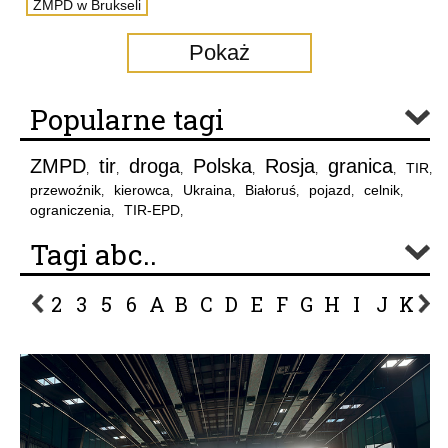
ZMPD w Brukseli
Pokaż
Popularne tagi
ZMPD
tir
droga
Polska
Rosja
granica
TIR
,
,
,
,
,
,
,
przewoźnik
kierowca
Ukraina
Białoruś
pojazd
celnik
,
,
,
,
,
,
ograniczenia
TIR-EPD
,
,
Tagi abc..
2
3
5
6
A
B
C
D
E
F
G
H
I
J
K
L
P
R
S
Ś
T
U
V
W
Z