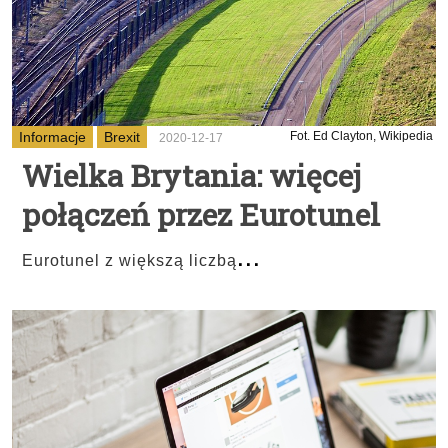
Informacje
Brexit
Fot. Ed Clayton, Wikipedia
2020-12-17
Wielka Brytania: więcej
połączeń przez Eurotunel
...
Eurotunel z większą liczbą