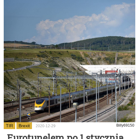
TIR
Brexit
Billy69150
2020-12-29
Eurotunelem po 1 stycznia