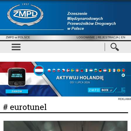
ZMPD w POLSCE
LOGOWANIE
|
REJESTRACJA
| EN
REKLAMA
# eurotunel