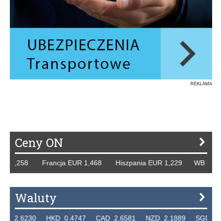
REKLAMA
Ceny ON
,258 Francja EUR 1,468 Hiszpania EUR 1,229 WB GBP 1,31
Waluty
6230 HKD 0.4747 CAD 2.6581 NZD 2.1889 SGD 2.9048 E