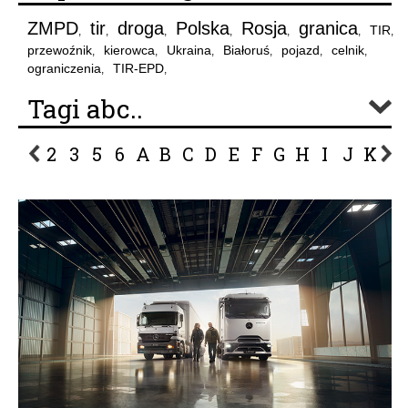
ZMPD
tir
droga
Polska
Rosja
granica
TIR
,
,
,
,
,
,
,
przewoźnik
kierowca
Ukraina
Białoruś
pojazd
celnik
,
,
,
,
,
,
ograniczenia
TIR-EPD
,
,
Tagi abc..
2
3
5
6
A
B
C
D
E
F
G
H
I
J
K
L
P
R
S
Ś
T
U
V
W
Z