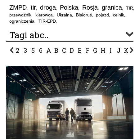
ZMPD
tir
droga
Polska
Rosja
granica
TIR
,
,
,
,
,
,
,
przewoźnik
kierowca
Ukraina
Białoruś
pojazd
celnik
,
,
,
,
,
,
ograniczenia
TIR-EPD
,
,
Tagi abc..
2
3
5
6
A
B
C
D
E
F
G
H
I
J
K
L
P
R
S
Ś
T
U
V
W
Z