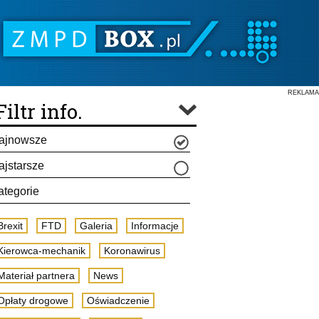
REKLAMA
Filtr info.
ajnowsze
ajstarsze
ategorie
Brexit
FTD
Galeria
Informacje
Kierowca-mechanik
Koronawirus
Materiał partnera
News
Opłaty drogowe
Oświadczenie