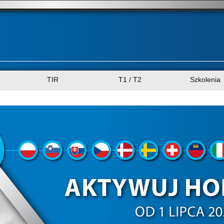
TIR
T1 / T2
Szkolenia