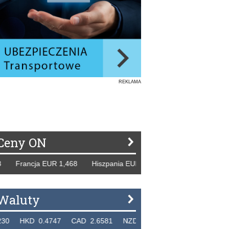
REKLAMA
Ceny ON
ja EUR 1,468 Hiszpania EUR 1,229 WB GBP 1,318 Rosja RU
Waluty
0.4747 CAD 2.6581 NZD 2.1889 SGD 2.9048 EUR 4.2982