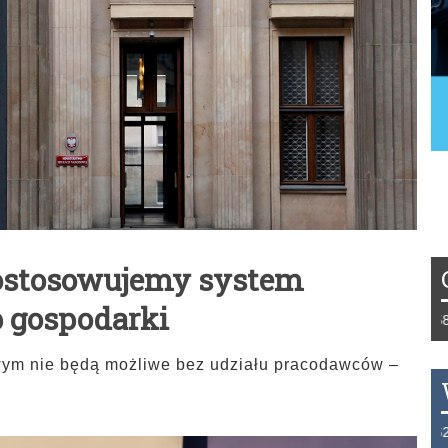
ostosowujemy system
b gospodarki
Tydzień 42/2019 r. Niemcy EUR 1,258 Franc
ym nie będą możliwe bez udziału pracodawców –
THB 0.1126 USD 3.7236 AUD 2.6230 HKD 