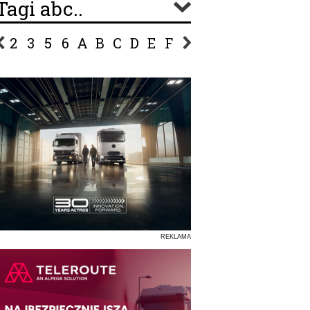
Tagi abc..
2
3
5
6
A
B
C
D
E
F
G
H
I
J
K
L
Ł
P
R
S
Ś
T
U
V
W
Z
REKLAMA