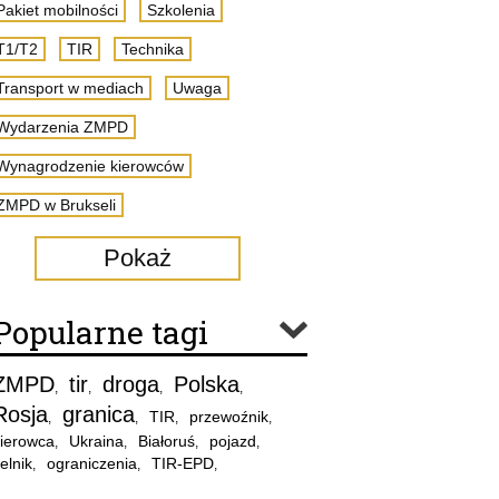
Pakiet mobilności
Szkolenia
T1/T2
TIR
Technika
Transport w mediach
Uwaga
Wydarzenia ZMPD
Wynagrodzenie kierowców
ZMPD w Brukseli
Pokaż
Popularne tagi
ZMPD
tir
droga
Polska
,
,
,
,
Rosja
granica
TIR
przewoźnik
,
,
,
,
ierowca
Ukraina
Białoruś
pojazd
,
,
,
,
elnik
ograniczenia
TIR-EPD
,
,
,