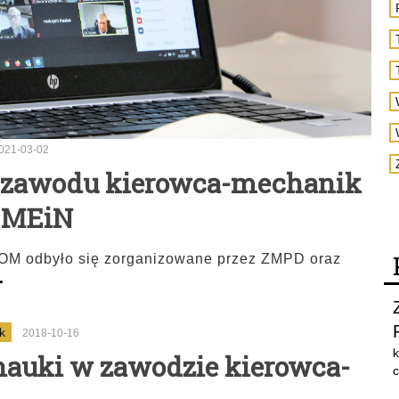
021-03-02
 zawodu kierowca-mechanik
i MEiN
ZOOM odbyło się zorganizowane przez ZMPD oraz
.
k
2018-10-16
k
nauki w zawodzie kierowca-
c