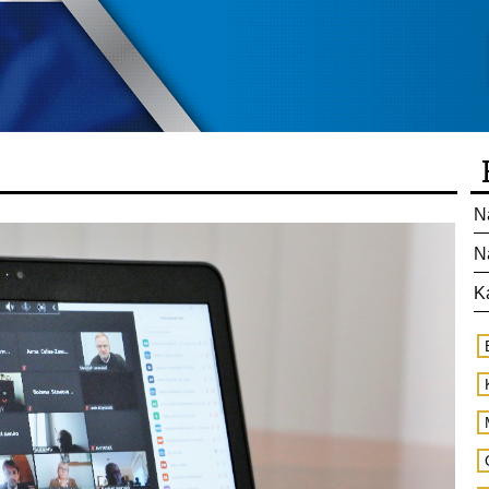
N
N
K