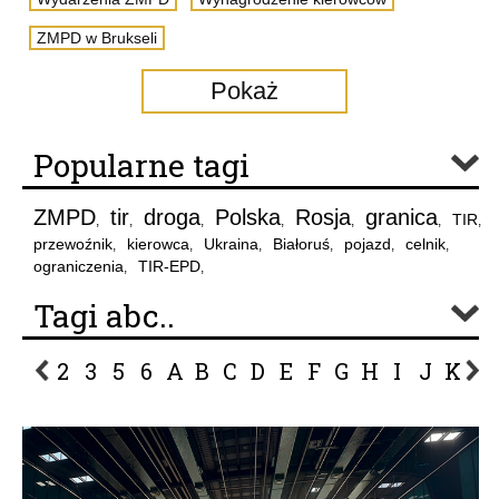
ZMPD w Brukseli
Pokaż
Popularne tagi
ZMPD
tir
droga
Polska
Rosja
granica
TIR
,
,
,
,
,
,
,
przewoźnik
kierowca
Ukraina
Białoruś
pojazd
celnik
,
,
,
,
,
,
ograniczenia
TIR-EPD
,
,
Tagi abc..
2
3
5
6
A
B
C
D
E
F
G
H
I
J
K
L
P
R
S
Ś
T
U
V
W
Z