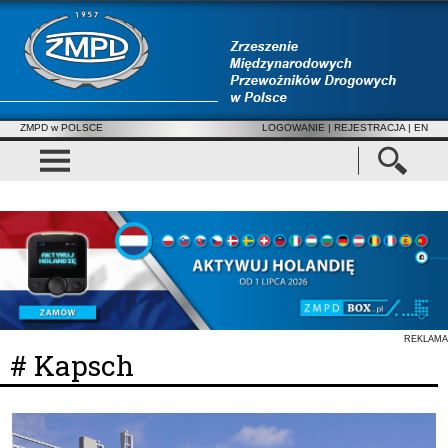
ZMPD w POLSCE
LOGOWANIE
|
REJESTRACJA
| EN
REKLAMA
# Kapsch