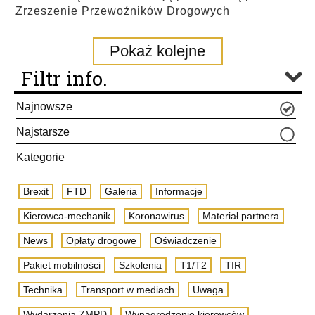
Zrzeszenie Przewoźników Drogowych
Pokaż kolejne
Filtr info.
Najnowsze
Najstarsze
Kategorie
Brexit
FTD
Galeria
Informacje
Kierowca-mechanik
Koronawirus
Materiał partnera
News
Opłaty drogowe
Oświadczenie
Pakiet mobilności
Szkolenia
T1/T2
TIR
Technika
Transport w mediach
Uwaga
Wydarzenia ZMPD
Wynagrodzenie kierowców