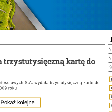
N
N
trzystutysięczną kartę do
K
ościowych S.A. wydała trzystutysięczną kartę do
009 roku
Pokaż kolejne