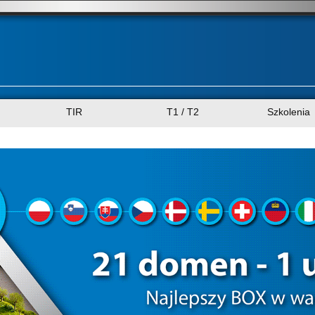
TIR
T1 / T2
Szkolenia