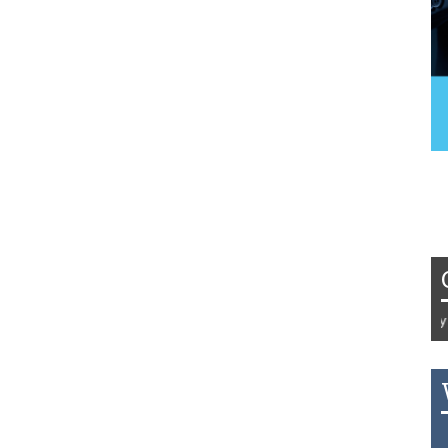
Tydzień 42/2019 r. Niemcy EUR 1
THB 0.1129 USD 3.7324 AUD 2.