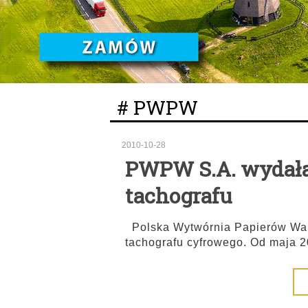
# PWPW
2010-10-28
PWPW S.A. wydała 
tachografu
Polska Wytwórnia Papierów Wart
tachografu cyfrowego. Od maja 2