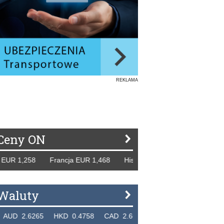
REKLAMA
Ceny ON
,258 Francja EUR 1,468 Hiszpania EUR 1,229 WB GBP 1,31
Waluty
6265 HKD 0.4758 CAD 2.6618 NZD 2.1914 SGD 2.9123 E