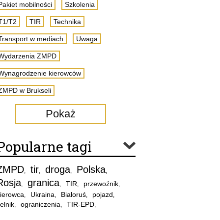
Pakiet mobilności
Szkolenia
T1/T2
TIR
Technika
Transport w mediach
Uwaga
Wydarzenia ZMPD
Wynagrodzenie kierowców
ZMPD w Brukseli
Pokaż
Popularne tagi
ZMPD
tir
droga
Polska
,
,
,
,
Rosja
granica
TIR
przewoźnik
,
,
,
,
ierowca
Ukraina
Białoruś
pojazd
,
,
,
,
elnik
ograniczenia
TIR-EPD
,
,
,