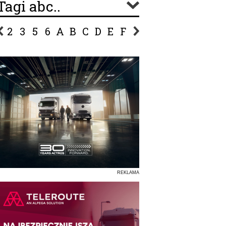
Tagi abc..
2
3
5
6
A
B
C
D
E
F
G
H
I
J
K
L
Ł
P
R
S
Ś
T
U
V
W
Z
REKLAMA