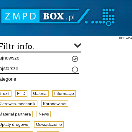
REKLAMA
Filtr info.
ajnowsze
ajstarsze
ategorie
Brexit
FTD
Galeria
Informacje
Kierowca-mechanik
Koronawirus
Materiał partnera
News
Opłaty drogowe
Oświadczenie