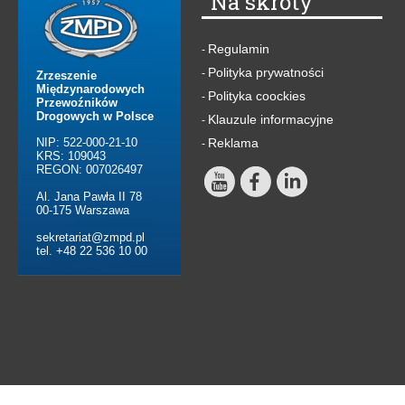
Na skróty
Regulamin
-
Polityka prywatności
-
Zrzeszenie
Międzynarodowych
Polityka coockies
-
Przewoźników
Drogowych w Polsce
Klauzule informacyjne
-
NIP: 522-000-21-10
Reklama
-
KRS: 109043
REGON: 007026497
Al. Jana Pawła II 78
00-175 Warszawa
sekretariat@zmpd.pl
tel. +48 22 536 10 00