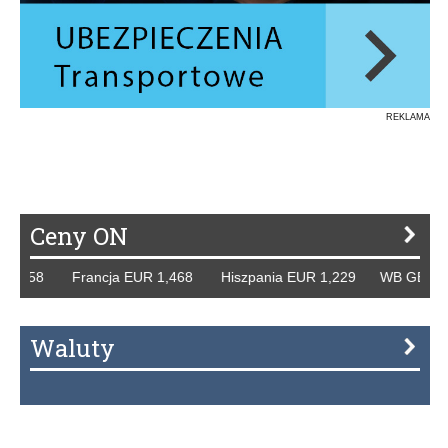
REKLAMA
Ceny ON
258 Francja EUR 1,468 Hiszpania EUR 1,229 WB GBP 1,318
Waluty