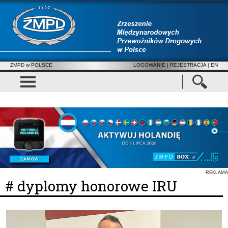
ZMPD w POLSCE
LOGOWANIE
|
REJESTRACJA
| EN
REKLAMA
# dyplomy honorowe IRU