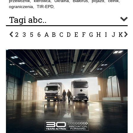
przewoźnik
kierowca
Ukraina
Białoruś
pojazd
celnik
,
,
,
,
,
,
ograniczenia
TIR-EPD
,
,
Tagi abc..
2
3
5
6
A
B
C
D
E
F
G
H
I
J
K
L
P
R
S
Ś
T
U
V
W
Z