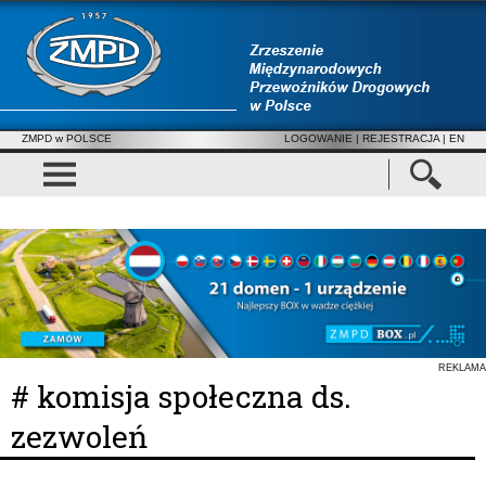
ZMPD w POLSCE
LOGOWANIE
|
REJESTRACJA
| EN
REKLAMA
# komisja społeczna ds.
zezwoleń