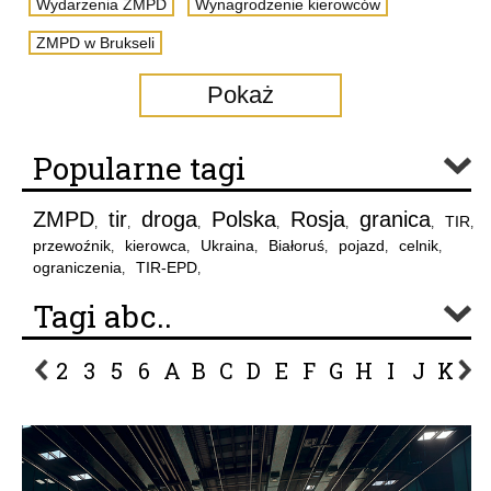
Wydarzenia ZMPD
Wynagrodzenie kierowców
ZMPD w Brukseli
Pokaż
Popularne tagi
ZMPD
tir
droga
Polska
Rosja
granica
TIR
,
,
,
,
,
,
,
przewoźnik
kierowca
Ukraina
Białoruś
pojazd
celnik
,
,
,
,
,
,
ograniczenia
TIR-EPD
,
,
Tagi abc..
2
3
5
6
A
B
C
D
E
F
G
H
I
J
K
L
P
R
S
Ś
T
U
V
W
Z