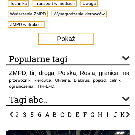
Technika
Transport w mediach
Uwaga
Wydarzenia ZMPD
Wynagrodzenie kierowców
ZMPD w Brukseli
Pokaż
Popularne tagi
ZMPD
tir
droga
Polska
Rosja
granica
TIR
,
,
,
,
,
,
,
przewoźnik
kierowca
Ukraina
Białoruś
pojazd
celnik
,
,
,
,
,
,
ograniczenia
TIR-EPD
,
,
Tagi abc..
2
3
5
6
A
B
C
D
E
F
G
H
I
J
K
L
P
R
S
Ś
T
U
V
W
Z