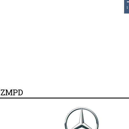
THB 0.1129 USD 3.7324 AUD 2
y ZMPD