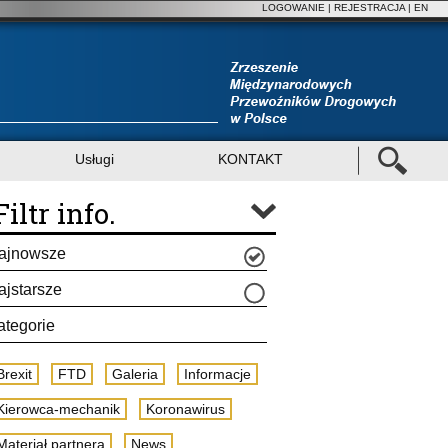
LOGOWANIE
|
REJESTRACJA
| EN
Usługi
KONTAKT
Filtr info.
ajnowsze
ajstarsze
ategorie
Brexit
FTD
Galeria
Informacje
Kierowca-mechanik
Koronawirus
Materiał partnera
News