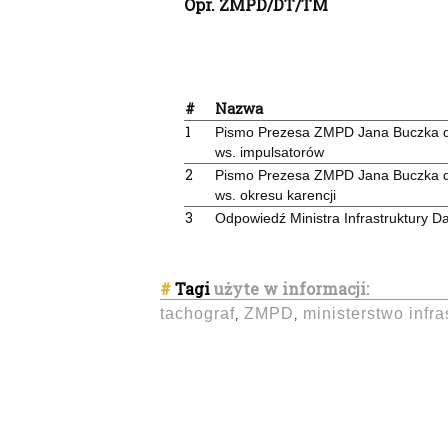
Opr. ZMPD/DT/TM
#
Nazwa
1
Pismo Prezesa ZMPD Jana Buczka do 
ws. impulsatorów
2
Pismo Prezesa ZMPD Jana Buczka do 
ws. okresu karencji
3
Odpowiedź Ministra Infrastruktury Da
#
Tagi
użyte w informacji:
tachograf
ZMPD
ministerstwo infra
,
,