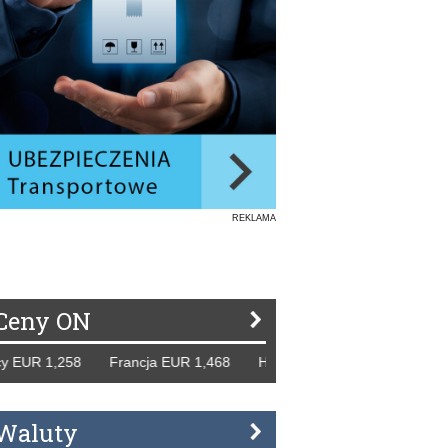
REKLAMA
Ceny ON
1,258 Francja EUR 1,468 Hiszpania EUR 1,229 WB GBP 1,3
Waluty