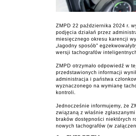
ZMPD 22 października 2024 r. wys
podjęcia działań przez administ
miesięcznego okresu karencji wy
„łagodny sposób” egzekwowałyby
wersji tachografów inteligentny
ZMPD otrzymało odpowiedź w tej 
przedstawionych informacji wyni
administracja i państwa członko
wyznaczonego na wymianę tacho
kontroli.
Jednocześnie informujemy, że ZM
związaną z właśnie zgłaszanymi
braków dostępności niektórych 
nowych tachografów (w załączen