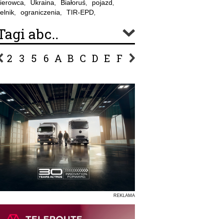
ierowca
Ukraina
Białoruś
pojazd
,
,
,
,
elnik
ograniczenia
TIR-EPD
,
,
,
Tagi abc..
2
3
5
6
A
B
C
D
E
F
G
H
I
J
K
L
Ł
P
R
S
Ś
T
U
V
W
Z
REKLAMA