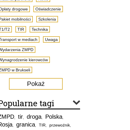
Opłaty drogowe
Oświadczenie
Pakiet mobilności
Szkolenia
T1/T2
TIR
Technika
Transport w mediach
Uwaga
Wydarzenia ZMPD
Wynagrodzenie kierowców
ZMPD w Brukseli
Pokaż
Popularne tagi
ZMPD
tir
droga
Polska
,
,
,
,
Rosja
granica
TIR
przewoźnik
,
,
,
,