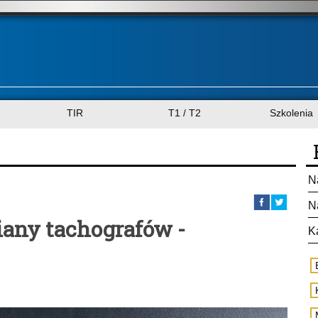
TIR
T1 / T2
Szkolenia
N
N
any tachografów -
K