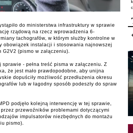
k
c
tąpiło do ministerstwa infrastruktury w sprawie
rację rządową na rzecz wprowadzenia 6-
miany tachografów, w którym służby kontrolne w
 obowiązek instalacji i stosowania najnowszej
ch G2V2 (pismo w załączeniu).
sprawie - pełna treść pisma w załączeniu. Z
ka, że jest mało prawdopodobne, aby unijna
wskie dopuściły możliwość przedłużenia okresu
grafów lub w łagodny sposób podeszły do spraw
PD podjęło kolejną interwencję w tej sprawie,
 przez przewoźników problemami dotyczącymi
rodzajów impulsatorów niezbędnych do montażu
iu pismo).