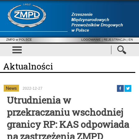
ZMPD w POLSCE
LOGOWANIE
|
REJESTRACJA
| EN
Aktualności
News
2022-12-27
Utrudnienia w
przekraczaniu wschodniej
granicy RP: KAS odpowiada
na zastrzeżenia ZMPD