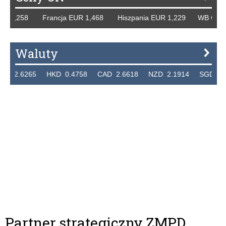
R 1,258 Francja EUR 1,468 Hiszpania EUR 1,229 WB GBP 1
Waluty
2.6265 HKD 0.4758 CAD 2.6618 NZD 2.1914 SGD 2.912
Partner strategiczny ZMPD