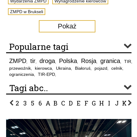
Wydarzenia ZMPD
Wynagrodzenie kierowców
ZMPD w Brukseli
Pokaż
Popularne tagi
ZMPD
tir
droga
Polska
Rosja
granica
TIR
,
,
,
,
,
,
,
przewoźnik
kierowca
Ukraina
Białoruś
pojazd
celnik
,
,
,
,
,
,
ograniczenia
TIR-EPD
,
,
Tagi abc..
2
3
5
6
A
B
C
D
E
F
G
H
I
J
K
L
P
R
S
Ś
T
U
V
W
Z