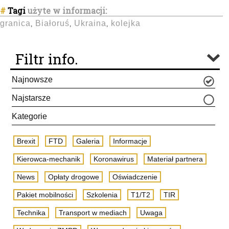
#
Tagi
użyte w informacji:
granica
Białoruś
Ukraina
kolejka
,
,
,
Filtr info.
Najnowsze
Najstarsze
Kategorie
Brexit
FTD
Galeria
Informacje
Kierowca-mechanik
Koronawirus
Materiał partnera
News
Opłaty drogowe
Oświadczenie
Pakiet mobilności
Szkolenia
T1/T2
TIR
Technika
Transport w mediach
Uwaga