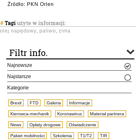
Źródło: PKN Orlen
#
Tagi
użyte w informacji:
olej napędowy
paliwo
zima
,
,
Filtr info.
Najnowsze
Najstarsze
Kategorie
Brexit
FTD
Galeria
Informacje
Kierowca-mechanik
Koronawirus
Materiał partnera
News
Opłaty drogowe
Oświadczenie
Pakiet mobilności
Szkolenia
T1/T2
TIR