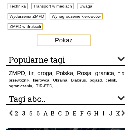
Technika
Transport w mediach
Uwaga
Wydarzenia ZMPD
Wynagrodzenie kierowców
ZMPD w Brukseli
Pokaż
Popularne tagi
ZMPD
tir
droga
Polska
Rosja
granica
TIR
,
,
,
,
,
,
,
przewoźnik
kierowca
Ukraina
Białoruś
pojazd
celnik
,
,
,
,
,
,
ograniczenia
TIR-EPD
,
,
Tagi abc..
2
3
5
6
A
B
C
D
E
F
G
H
I
J
K
L
P
R
S
Ś
T
U
V
W
Z