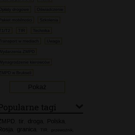
Opłaty drogowe
Oświadczenie
Pakiet mobilności
Szkolenia
T1/T2
TIR
Technika
Transport w mediach
Uwaga
Wydarzenia ZMPD
Wynagrodzenie kierowców
ZMPD w Brukseli
Pokaż
Popularne tagi
ZMPD
tir
droga
Polska
,
,
,
,
Rosja
granica
TIR
przewoźnik
,
,
,
,