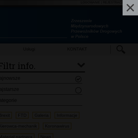
LOGOWANIE
|
REJESTRACJA
| EN
Usługi
KONTAKT
Filtr info.
ajnowsze
ajstarsze
ategorie
Brexit
FTD
Galeria
Informacje
Kierowca-mechanik
Koronawirus
Materiał partnera
News