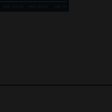
.6230 HKD 0.4747 CAD 2.6581 NZD 2.1889 SGD 2.9048 