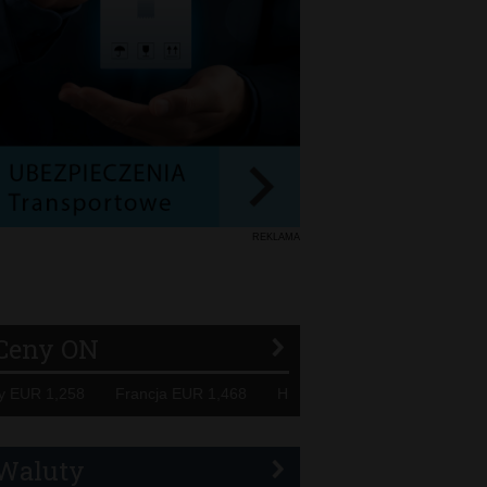
REKLAMA
Ceny ON
1,258 Francja EUR 1,468 Hiszpania EUR 1,229 WB GBP 1,3
Waluty