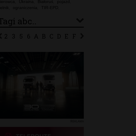
ierowca
Ukraina
Białoruś
pojazd
,
,
,
,
elnik
ograniczenia
TIR-EPD
,
,
,
Tagi abc..
2
3
5
6
A
B
C
D
E
F
G
H
I
J
K
L
Ł
P
R
S
Ś
T
U
V
W
Z
REKLAMA