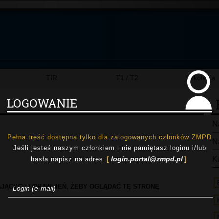
TIR
T1 / T2
Szkolenia
LOGOWANIE
N
Pełna treść dostępna tylko dla zalogowanych członków ZMPD
N
Jeśli jesteś naszym członkiem i nie pamiętasz loginu i/lub
login.portal@zmpd.pl
K
hasła napisz na adres
AJĄCYCH UPRAWNIEŃ, ŻEBY OGLĄDAĆ TĘ STRONĘ