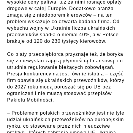
wysokie ceny paliwa, tuż za nimi rosnące opłaty
drogowe w całej Europie. Dodatkowo branża
zmaga się z niedoborem kierowców – na ten
problem wskazuje co czwarta badana firma. Od
wybuchu wojny w Ukrainie liczba ukraińskich
pracowników spadła o niemal 40%, a w Polsce
brakuje od 120 do 230 tysięcy kierowców.
Co piąty przedsiębiorca przyznaje też, że boryka
się z niewystarczającą płynnością finansową, co
utrudnia regulowanie bieżących zobowiązań.
Presja konkurencyjna jest równie istotna – część
firm obawia się ukraińskich przewoźników, którzy
do 2027 roku mogą poruszać się po UE bez
ograniczeń i nie muszą stosować przepisów
Pakietu Mobilności.
– Problemem polskich przewoźników jest nie tyle
udział ukraińskich przewoźników na europejskim
rynku, co stosowane przez nich nieuczciwe
praktyki, których zabrania umowa UE-Ukraina –