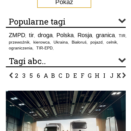
Pokaż
Popularne tagi
ZMPD
tir
droga
Polska
Rosja
granica
TIR
,
,
,
,
,
,
,
przewoźnik
kierowca
Ukraina
Białoruś
pojazd
celnik
,
,
,
,
,
,
ograniczenia
TIR-EPD
,
,
Tagi abc..
2
3
5
6
A
B
C
D
E
F
G
H
I
J
K
L
P
R
S
Ś
T
U
V
W
Z