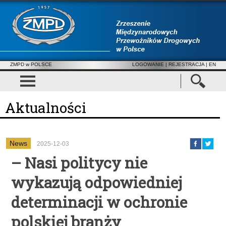
ZMPD w POLSCE
LOGOWANIE
|
REJESTRACJA
| EN
Aktualności
News
2025-12-03
– Nasi politycy nie
wykazują odpowiedniej
determinacji w ochronie
polskiej branży