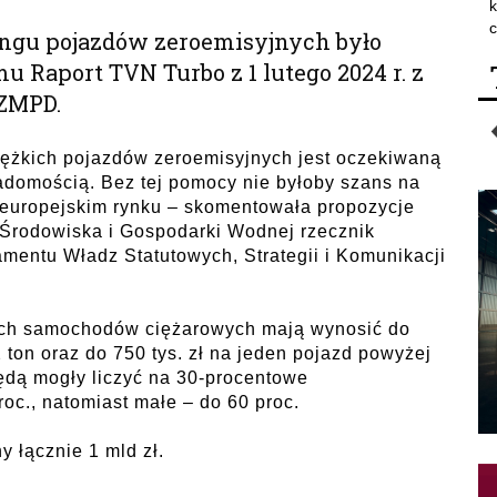
k
c
ingu pojazdów zeroemisyjnych było
 Raport TVN Turbo z 1 lutego 2024 r. z
 ZMPD.
iężkich pojazdów zeroemisyjnych jest oczekiwaną
adomością. Bez tej pomocy nie byłoby szans na
 europejskim rynku – skomentowała propozycje
rodowiska i Gospodarki Wodnej rzecznik
mentu Władz Statutowych, Strategii i Komunikacji
ych samochodów ciężarowych mają wynosić do
2 ton oraz do 750 tys. zł na jeden pojazd powyżej
ędą mogły liczyć na 30-procentowe
oc., natomiast małe – do 60 proc.
 łącznie 1 mld zł.