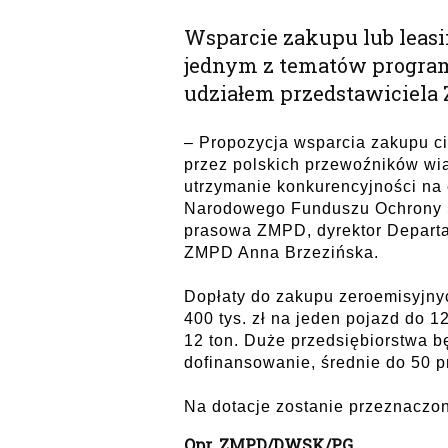
Wsparcie zakupu lub leas
jednym z tematów programu
udziałem przedstawiciela
– Propozycja wsparcia zakupu c
przez polskich przewoźników wi
utrzymanie konkurencyjności na
Narodowego Funduszu Ochrony Ś
prasowa ZMPD, dyrektor Departa
ZMPD Anna Brzezińska.
Dopłaty do zakupu zeroemisyjn
400 tys. zł na jeden pojazd do 1
12 ton. Duże przedsiębiorstwa b
dofinansowanie, średnie do 50 pr
Na dotacje zostanie przeznaczony
Opr. ZMPD/DWSK/PG