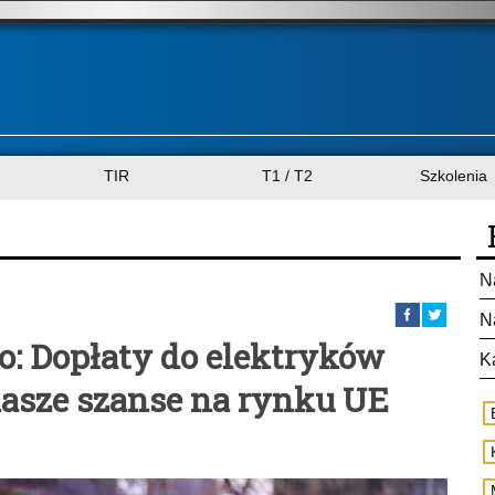
TIR
T1 / T2
Szkolenia
N
N
: Dopłaty do elektryków
K
sze szanse na rynku UE