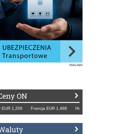
REKLAMA
Ceny ON
1,258 Francja EUR 1,468 Hiszpania EUR 1,229 WB GBP 1,3
Waluty