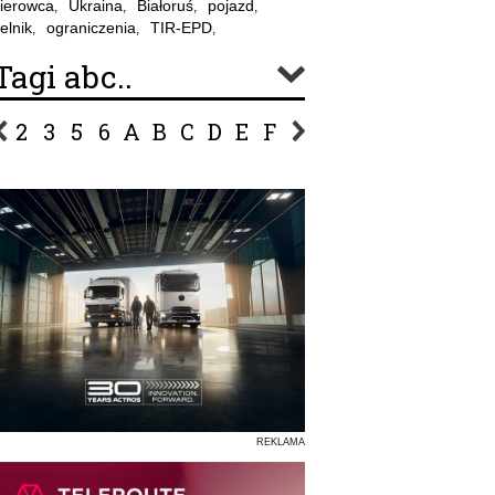
ierowca
Ukraina
Białoruś
pojazd
,
,
,
,
elnik
ograniczenia
TIR-EPD
,
,
,
Tagi abc..
2
3
5
6
A
B
C
D
E
F
G
H
I
J
K
L
Ł
P
R
S
Ś
T
U
V
W
Z
REKLAMA