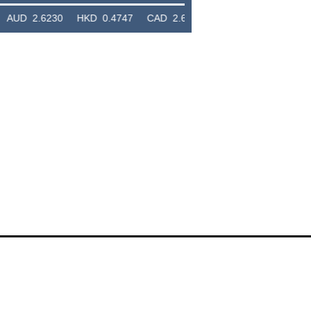
.6230 HKD 0.4747 CAD 2.6581 NZD 2.1889 SGD 2.9048 