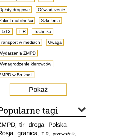
Opłaty drogowe
Oświadczenie
Pakiet mobilności
Szkolenia
T1/T2
TIR
Technika
Transport w mediach
Uwaga
Wydarzenia ZMPD
Wynagrodzenie kierowców
ZMPD w Brukseli
Pokaż
Popularne tagi
ZMPD
tir
droga
Polska
,
,
,
,
Rosja
granica
TIR
przewoźnik
,
,
,
,