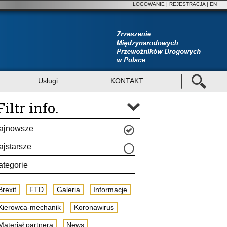
LOGOWANIE
|
REJESTRACJA
| EN
Usługi
KONTAKT
Filtr info.
ajnowsze
ajstarsze
ategorie
Brexit
FTD
Galeria
Informacje
Kierowca-mechanik
Koronawirus
Materiał partnera
News