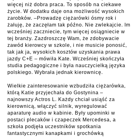
więcej niż dobra praca. To sposób na ciekawe
życie. W dodatku daje ona możliwość wysokich
zarobków. –Prowadzę ciężarówki ósmy rok i
żałuję, że zaczęłam tak późno. Nie zwlekajcie. Im
wcześniej zaczniecie, tym więcej osiągniecie w
tej branży. Zazdroszczę Wam, że zdobywacie
zawód kierowcy w szkole, i nie musicie ponosić,
tak jak ja, wysokich kosztów uzyskania prawa
jazdy C+E – mówiła Kate. Wcześniej skończyła
studia pedagogiczne i była nauczycielką języka
polskiego. Wybrała jednak kierownicę.
Wielkie zainteresowanie wzbudziła ciężarówka,
którą Katie przyjechała do Gostynina –
najnowszy Actros L. Każdy chciał usiąść za
kierownicą, włączyć silnik, wyregulować
aparaturę audio w kabinie. Były upominki w
postaci plecaków i czapeczek Mercedesa, a
szkoła podjęła uczestników spotkania
fantastycznymi kanapkami i grochówką