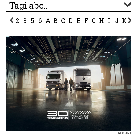
Tagi abc..
2
3
5
6
A
B
C
D
E
F
G
H
I
J
K
L
P
R
S
Ś
T
U
V
W
Z
REKLAMA