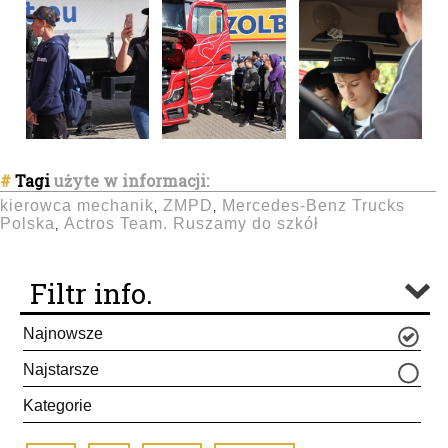
#
Tagi
użyte w informacji:
kierowca mechanik
ZMPD
Mercedes-Benz Trucks
,
,
Polska
Actros Team. Ruszamy do szkół
,
Filtr info.
Najnowsze
Najstarsze
Kategorie