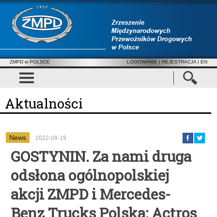
ZMPD w POLSCE
LOGOWANIE
|
REJESTRACJA
| EN
Aktualności
News
2022-09-19
GOSTYNIN. Za nami druga
odsłona ogólnopolskiej
akcji ZMPD i Mercedes-
Benz Trucks Polska: Actros