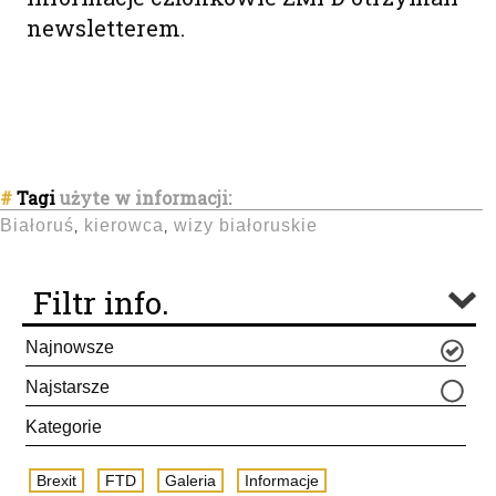
newsletterem.
#
Tagi
użyte w informacji:
Białoruś
kierowca
wizy białoruskie
,
,
Filtr info.
Najnowsze
Najstarsze
Kategorie
Brexit
FTD
Galeria
Informacje