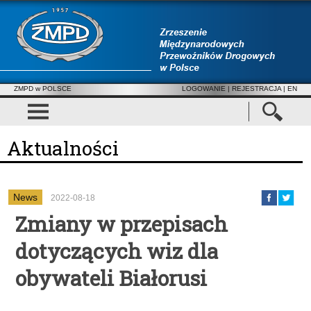
ZMPD w POLSCE
LOGOWANIE
|
REJESTRACJA
| EN
Aktualności
News
2022-08-18
Zmiany w przepisach
dotyczących wiz dla
obywateli Białorusi