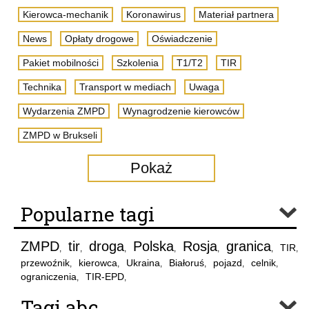
Kierowca-mechanik
Koronawirus
Materiał partnera
News
Opłaty drogowe
Oświadczenie
Pakiet mobilności
Szkolenia
T1/T2
TIR
Technika
Transport w mediach
Uwaga
Wydarzenia ZMPD
Wynagrodzenie kierowców
ZMPD w Brukseli
Pokaż
Popularne tagi
ZMPD
tir
droga
Polska
Rosja
granica
TIR
,
,
,
,
,
,
,
przewoźnik
kierowca
Ukraina
Białoruś
pojazd
celnik
,
,
,
,
,
,
ograniczenia
TIR-EPD
,
,
Tagi abc..