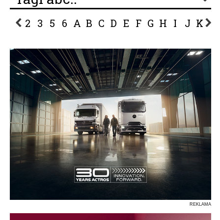
2
3
5
6
A
B
C
D
E
F
G
H
I
J
K
L
P
R
S
Ś
T
U
V
W
Z
REKLAMA