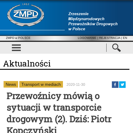
ZMPD w POLSCE
LOGOWANIE
|
REJESTRACJA
| EN
Aktualności
News
Transport w mediach
2020-11-30
Przewoźnicy mówią o
sytuacji w transporcie
drogowym (2). Dziś: Piotr
Kopczyński