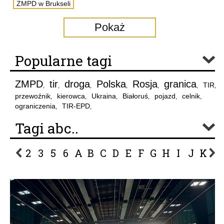
ZMPD w Brukseli
Pokaż
Popularne tagi
ZMPD
tir
droga
Polska
Rosja
granica
TIR
,
,
,
,
,
,
,
przewoźnik
kierowca
Ukraina
Białoruś
pojazd
celnik
,
,
,
,
,
,
ograniczenia
TIR-EPD
,
,
Tagi abc..
2
3
5
6
A
B
C
D
E
F
G
H
I
J
K
L
P
R
S
Ś
T
U
V
W
Z