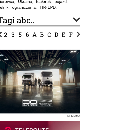
ierowca
Ukraina
Białoruś
pojazd
,
,
,
,
elnik
ograniczenia
TIR-EPD
,
,
,
Tagi abc..
2
3
5
6
A
B
C
D
E
F
G
H
I
J
K
L
Ł
P
R
S
Ś
T
U
V
W
Z
REKLAMA