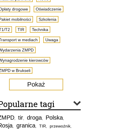
Opłaty drogowe
Oświadczenie
Pakiet mobilności
Szkolenia
T1/T2
TIR
Technika
Transport w mediach
Uwaga
Wydarzenia ZMPD
Wynagrodzenie kierowców
ZMPD w Brukseli
Pokaż
Popularne tagi
ZMPD
tir
droga
Polska
,
,
,
,
Rosja
granica
TIR
przewoźnik
,
,
,
,