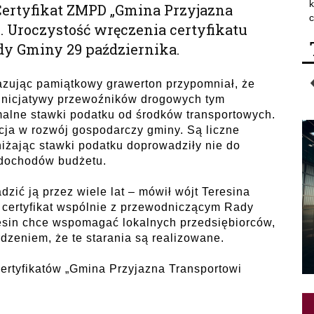
k
Certyfikat ZMPD „Gmina Przyjazna
c
 Uroczystość wręczenia certyfikatu
ady Gminy 29 października.
zując pamiątkowy grawerton przypomniał, że
 inicjatywy przewoźników drogowych tym
malne stawki podatku od środków transportowych.
ycja w rozwój gospodarczy gminy. Są liczne
iżając stawki podatku doprowadziły nie do
 dochodów budżetu.
dzić ją przez wiele lat – mówił wójt Teresina
 certyfikat wspólnie z przewodniczącym Rady
sin chce wspomagać lokalnych przedsiębiorców,
dzeniem, że te starania są realizowane.
ertyfikatów „Gmina Przyjazna Transportowi