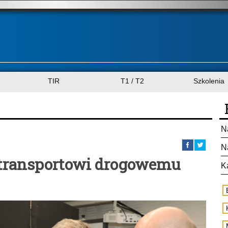
TIR
T1 / T2
Szkolenia
N
N
 transportowi drogowemu
K