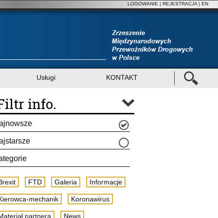
LOGOWANIE
|
REJESTRACJA
| EN
Usługi
KONTAKT
Filtr info.
ajnowsze
ajstarsze
ategorie
Brexit
FTD
Galeria
Informacje
Kierowca-mechanik
Koronawirus
Materiał partnera
News