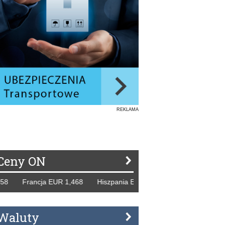
REKLAMA
Ceny ON
 Francja EUR 1,468 Hiszpania EUR 1,229 WB GBP 1,318 Ro
Waluty