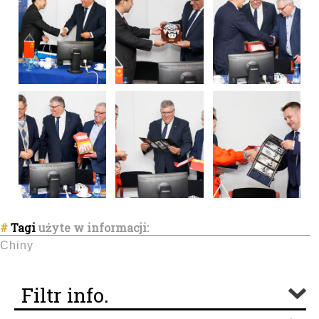
#
Tagi
użyte w informacji:
Chiny
Filtr info.