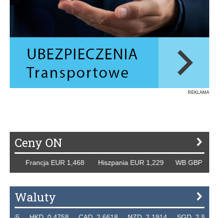
REKLAMA
Ceny ON
8 Francja EUR 1,468 Hiszpania EUR 1,229 WB GBP 1,318 R
Waluty
5 HKD 0.4758 CAD 2.6618 NZD 2.1914 SGD 2.9123 EUR 