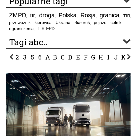
Popularne tagi
ZMPD
tir
droga
Polska
Rosja
granica
TIR
,
,
,
,
,
,
,
przewoźnik
kierowca
Ukraina
Białoruś
pojazd
celnik
,
,
,
,
,
,
ograniczenia
TIR-EPD
,
,
Tagi abc..
2
3
5
6
A
B
C
D
E
F
G
H
I
J
K
L
P
R
S
Ś
T
U
V
W
Z