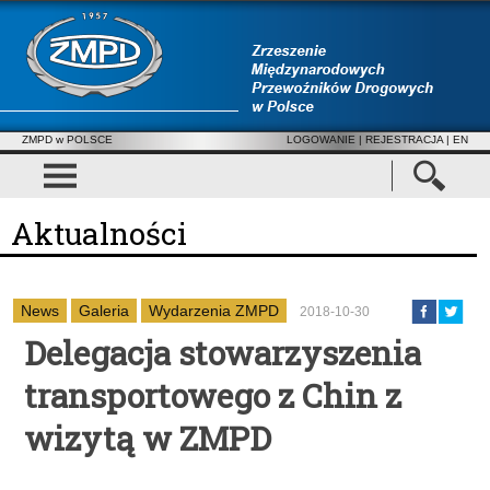
ZMPD w POLSCE
LOGOWANIE
|
REJESTRACJA
| EN
Aktualności
News
Galeria
Wydarzenia ZMPD
2018-10-30
Delegacja stowarzyszenia
transportowego z Chin z
wizytą w ZMPD