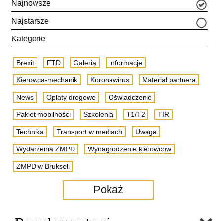
Najnowsze
Najstarsze
Kategorie
Brexit
FTD
Galeria
Informacje
Kierowca-mechanik
Koronawirus
Materiał partnera
News
Opłaty drogowe
Oświadczenie
Pakiet mobilności
Szkolenia
T1/T2
TIR
Technika
Transport w mediach
Uwaga
Wydarzenia ZMPD
Wynagrodzenie kierowców
ZMPD w Brukseli
Pokaż