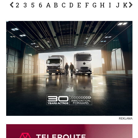
2
3
5
6
A
B
C
D
E
F
G
H
I
J
K
L
P
R
S
Ś
T
U
V
W
Z
REKLAMA