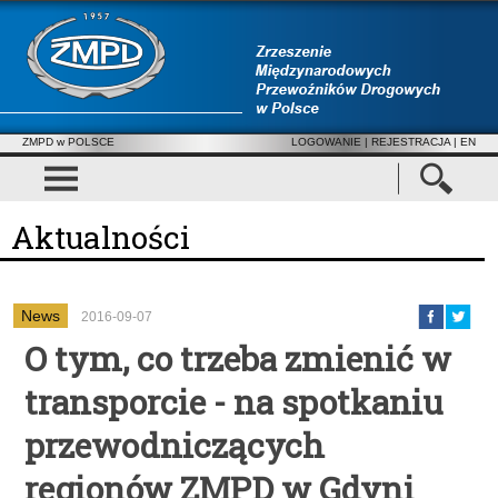
ZMPD w POLSCE
LOGOWANIE
|
REJESTRACJA
| EN
Aktualności
News
2016-09-07
O tym, co trzeba zmienić w
transporcie - na spotkaniu
przewodniczących
regionów ZMPD w Gdyni