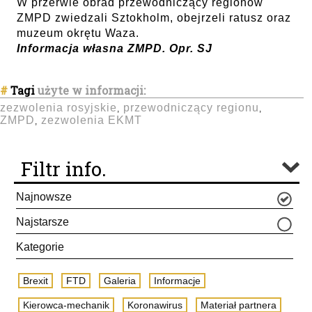
W przerwie obrad przewodniczący regionów
ZMPD zwiedzali Sztokholm, obejrzeli ratusz oraz
muzeum okrętu Waza.
Informacja własna ZMPD. Opr. SJ
#
Tagi
użyte w informacji:
zezwolenia rosyjskie
przewodniczący regionu
,
,
ZMPD
zezwolenia EKMT
,
Filtr info.
Najnowsze
Najstarsze
Kategorie
Brexit
FTD
Galeria
Informacje
Kierowca-mechanik
Koronawirus
Materiał partnera