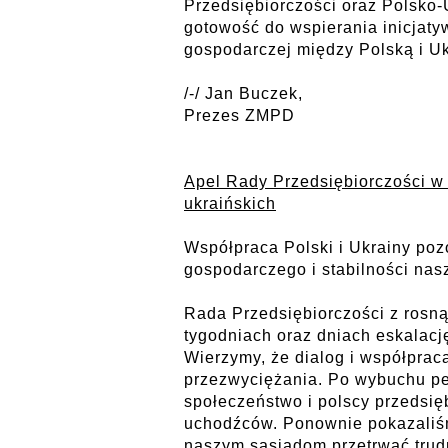
Przedsiębiorczości oraz Polsko-
gotowość do wspierania inicjat
gospodarczej między Polską i Uk
/-/ Jan Buczek,
Prezes ZMPD
Apel Rady Przedsiębiorczości w 
ukraińskich
Współpraca Polski i Ukrainy po
gospodarczego i stabilności nas
Rada Przedsiębiorczości z rosn
tygodniach oraz dniach eskalacj
Wierzymy, że dialog i współprac
przezwyciężania. Po wybuchu pe
społeczeństwo i polscy przedsię
uchodźców. Ponownie pokazaliśm
naszym sąsiadom przetrwać trud