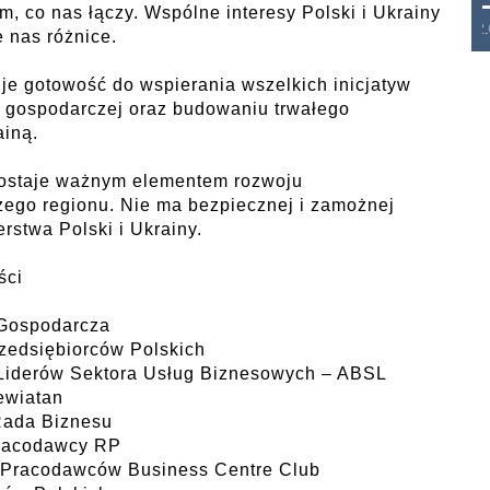
m, co nas łączy. Wspólne interesy Polski i Ukrainy
THB 0.1129 USD 3.7324 AUD 2.6265
 nas różnice.
je gotowość do wspierania wszelkich inicjatyw
y gospodarczej oraz budowaniu trwałego
ainą.
zostaje ważnym elementem rozwoju
zego regionu. Nie ma bezpiecznej i zamożnej
rstwa Polski i Ukrainy.
ści
 Gospodarcza
rzedsiębiorców Polskich
k Liderów Sektora Usług Biznesowych – ABSL
Lewiatan
 Rada Biznesu
Pracodawcy RP
k Pracodawców Business Centre Club