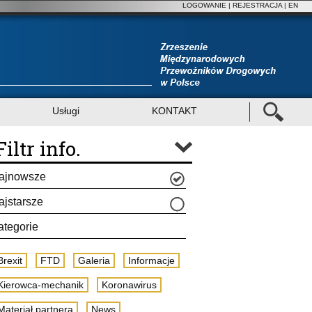
LOGOWANIE
|
REJESTRACJA
| EN
Usługi
KONTAKT
Filtr info.
ajnowsze
ajstarsze
ategorie
Brexit
FTD
Galeria
Informacje
Kierowca-mechanik
Koronawirus
Materiał partnera
News