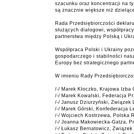
szacunku oraz koncentracji na ty
są znacznie większe niż dzielące
Rada Przedsiębiorczości deklaru
służących dialogowi, współprac
partnerstwa między Polską i Ukr
Współpraca Polski i Ukrainy po
gospodarczego i stabilności nas
Europy bez strategicznego partne
W imieniu Rady Przedsiębiorczo
/-/ Marek Kłoczko, Krajowa Izba
/-/ Marek Kowalski, Federacja P
/-/ Janusz Dziurzyński, Związe
/-/ Marek Górski, Konfederacja 
/-/ Wojciech Kostrzewa, Polska
/-/ Joanna Makowiecka-Gatza, 
/-/ Łukasz Bernatowicz, Związe