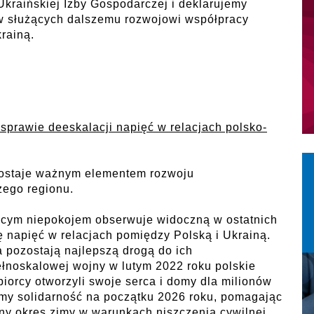
Ukraińskiej Izby Gospodarczej i deklarujemy
yw służących dalszemu rozwojowi współpracy
rainą.
sprawie deeskalacji napięć w relacjach polsko-
zostaje ważnym elementem rozwoju
zego regionu.
ącym niepokojem obserwuje widoczną w ostatnich
ę napięć w relacjach pomiędzy Polską i Ukrainą.
a pozostają najlepszą drogą do ich
łnoskalowej wojny w lutym 2022 roku polskie
biorcy otworzyli swoje serca i domy dla milionów
y solidarność na początku 2026 roku, pomagając
ny okres zimy w warunkach niszczenia cywilnej