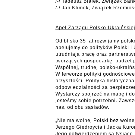
/-/ Tadeusz Białek, Związek Ban
/-/ Jan Klimek, Związek Rzemios
Apel Zarządu Polsko-Ukraińskie
Od blisko 35 lat rozwijamy pols
apelujemy do polityków Polski i 
utrudniają pracę oraz partnerstw
tworzących gospodarkę, budżet p
Wspólnej, trudnej polsko-ukraińs
W ferworze polityki godnościowe
przyszłości. Polityka historyczn
odpowiedzialności za bezpiecze
Wystarczy spojrzeć na mapę i do 
jesteśmy sobie potrzebni. Zawsz
nas, od obu sąsiadów.
„Nie ma wolnej Polski bez wolnej
Jerzego Giedroycia i Jacka Kuro
Jego potwierdzeniem są tysiące 