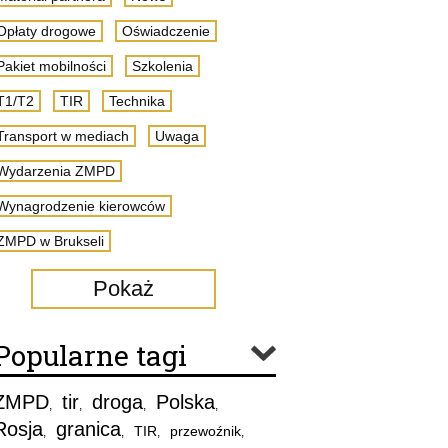
Opłaty drogowe
Oświadczenie
Pakiet mobilności
Szkolenia
T1/T2
TIR
Technika
Transport w mediach
Uwaga
Wydarzenia ZMPD
Wynagrodzenie kierowców
ZMPD w Brukseli
Pokaż
Popularne tagi
ZMPD
tir
droga
Polska
,
,
,
,
Rosja
granica
TIR
przewoźnik
,
,
,
,