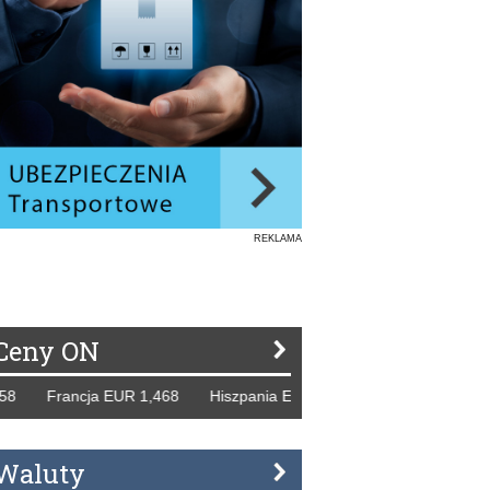
REKLAMA
Ceny ON
 Francja EUR 1,468 Hiszpania EUR 1,229 WB GBP 1,318 Ro
Waluty