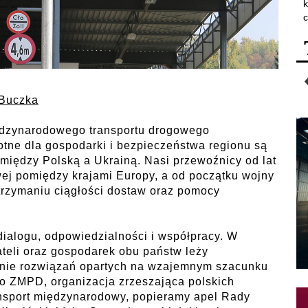
k
c
Buczka
ędzynarodowego transportu drogowego
totne dla gospodarki i bezpieczeństwa regionu są
e między Polską a Ukrainą. Nasi przewoźnicy od lat
ej pomiędzy krajami Europy, a od początku wojny
trzymaniu ciągłości dostaw oraz pomocy
ialogu, odpowiedzialności i współpracy. W
ateli oraz gospodarek obu państw leży
anie rozwiązań opartych na wzajemnym szacunku
ko ZMPD, organizacja zrzeszająca polskich
nsport międzynarodowy, popieramy apel Rady