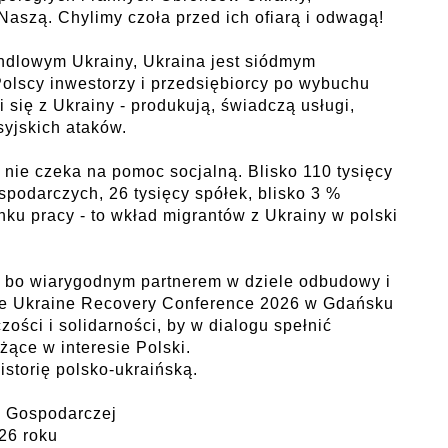
aszą. Chylimy czoła przed ich ofiarą i odwagą!
andlowym Ukrainy, Ukraina jest siódmym
Polscy inwestorzy i przedsiębiorcy po wybuchu
 się z Ukrainy - produkują, świadczą usługi,
syjskich ataków.
nie czeka na pomoc socjalną. Blisko 110 tysięcy
podarczych, 26 tysięcy spółek, blisko 3 %
nku pracy - to wkład migrantów z Ukrainy w polski
, bo wiarygodnym partnerem w dziele odbudowy i
 że Ukraine Recovery Conference 2026 w Gdańsku
ości i solidarności, by w dialogu spełnić
żące w interesie Polski.
storię polsko-ukraińską.
y Gospodarczej
26 roku