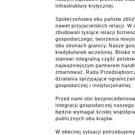
infrastruktury krytycznej.
Społeczeństwa obu państw zbliżył
nawet przyjacielskich relacji. W 
zbudowali tysiące relacji biznes
gospodarczego, tworzenia miejs
obu stronach granicy. Nasze gos
kiedykolwiek wcześniej. Blisko 
stanowi integralną część polski
najważniejszym partnerem handl
zmarnować. Rada Przedsiębiorczo
działania sprzyjające ogranicza
gospodarczej i instytucjonalnej.
Przed nami stoi bezprecedenso
integracji gospodarczej naszego
będzie wymagał ścisłej współprac
publicznych obu krajów.
W obecnej sytuacji potrzebuje