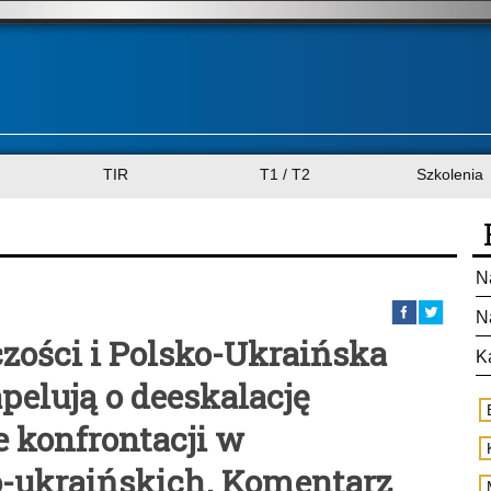
TIR
T1 / T2
Szkolenia
N
N
zości i Polsko-Ukraińska
K
pelują o deeskalację
e konfrontacji w
-ukraińskich. Komentarz