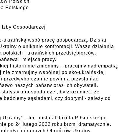
ków Polskich
ła Polskiego
j Izby Gospodarczej
ko-ukraińską współpracę gospodarczą. Dzisiaj
Ukrainy o unikanie konfrontacji. Wasze działania
a polskich i ukraińskich przedsiębiorców,
aństwa i miejsca pracy.
kiej historii nie zmienimy – pracujmy nad empatią.
j nie zmarnujmy wspólnej polsko-ukraińskiej
a i przedwyborcza nie powinna przysłaniać
ństwo naszych państw oraz ich obywateli.
statystyki gospodarczej, by zrozumieć, że
e będziemy sąsiadami, czy dobrymi - zależy od
 Ukrainy” – ten postulat Józefa Piłsudskiego,
nia po 24 lutego 2022 roku brzmi dramatycznie.
poległych i rannych Obrońców Ukrainy,