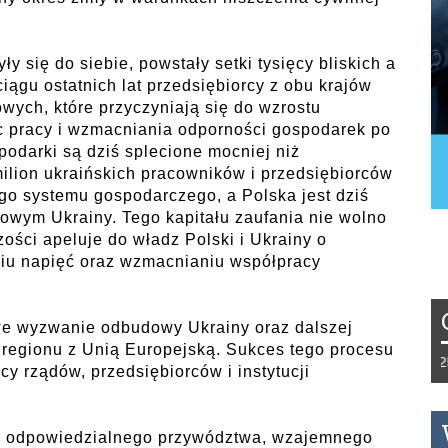
y się do siebie, powstały setki tysięcy bliskich a
ciągu ostatnich lat przedsiębiorcy z obu krajów
owych, które przyczyniają się do wzrostu
c pracy i wzmacniania odporności gospodarek po
podarki są dziś splecione mocniej niż
milion ukraińskich pracowników i przedsiębiorców
ego systemu gospodarczego, a Polska jest dziś
owym Ukrainy. Tego kapitału zaufania nie wolno
ści apeluje do władz Polski i Ukrainy o
niu napięć oraz wzmacnianiu współpracy
we wyzwanie odbudowy Ukrainy oraz dalszej
 regionu z Unią Europejską. Sukces tego procesu
Tydzień 42/2019 r. Niemcy EUR 1,258
y rządów, przedsiębiorców i instytucji
my odpowiedzialnego przywództwa, wzajemnego