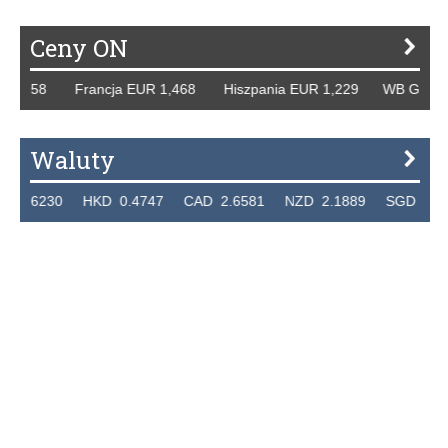
Ceny ON
,258 Francja EUR 1,468 Hiszpania EUR 1,229 WB GBP 1,31
Waluty
230 HKD 0.4747 CAD 2.6581 NZD 2.1889 SGD 2.9048 E