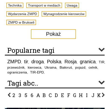
Technika
Transport w mediach
Uwaga
Wydarzenia ZMPD
Wynagrodzenie kierowców
ZMPD w Brukseli
Pokaż
Popularne tagi
ZMPD
tir
droga
Polska
Rosja
granica
TIR
,
,
,
,
,
,
,
przewoźnik
kierowca
Ukraina
Białoruś
pojazd
celnik
,
,
,
,
,
,
ograniczenia
TIR-EPD
,
,
Tagi abc..
2
3
5
6
A
B
C
D
E
F
G
H
I
J
K
L
P
R
S
Ś
T
U
V
W
Z