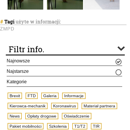
#
Tagi
użyte w informacji:
ZMPD
Filtr info.
Najnowsze
Najstarsze
Kategorie
Brexit
FTD
Galeria
Informacje
Kierowca-mechanik
Koronawirus
Materiał partnera
News
Opłaty drogowe
Oświadczenie
Pakiet mobilności
Szkolenia
T1/T2
TIR