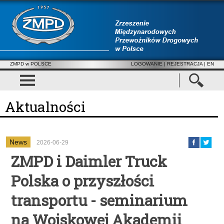
ZMPD w POLSCE
LOGOWANIE
|
REJESTRACJA
| EN
Aktualności
News
2026-06-29
ZMPD i Daimler Truck
Polska o przyszłości
transportu - seminarium
na Wojskowej Akademii