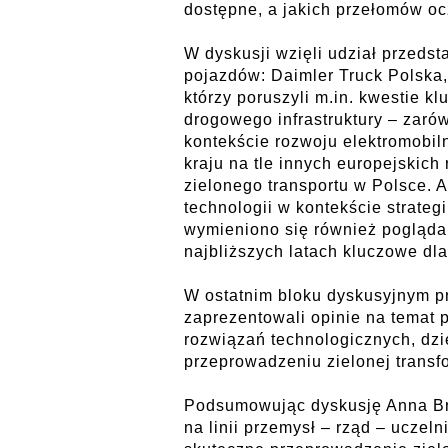
dostępne, a jakich przełomów oc
W dyskusji wzięli udział przeds
pojazdów: Daimler Truck Polska,
którzy poruszyli m.in. kwestie 
drogowego infrastruktury – zarówn
kontekście rozwoju elektromobiln
kraju na tle innych europejskic
zielonego transportu w Polsce.
technologii w kontekście strate
wymieniono się również pogląda
najbliższych latach kluczowe dl
W ostatnim bloku dyskusyjnym p
zaprezentowali opinie na temat 
rozwiązań technologicznych, dz
przeprowadzeniu zielonej transfo
Podsumowując dyskusję Anna Brz
na linii przemysł – rząd – uczel