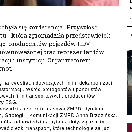
k
c
odbyła się konferencja "Przyszłość
", która zgromadziła przedstawicieli
ego, producentów pojazdów HDV,
zrównoważonej oraz reprezentantów
ji i instytucji. Organizatorem
mot.
ę na kwestiach dotyczących m.in. dekarbonizacji
nsformacji. Wśród prelegentów i panelistów
ołowych firm transportowych, producentów
nży ESG.
owadziła rzecznik prasowa ZMPD, dyrektor
, Strategii i Komunikacji ZMPD Anna Brzezińska.
próba odpowiedzi na pytania dotyczące m.in.
wać ciężki transpsort, które technologie są już