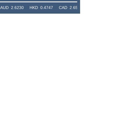
0 HKD 0.4747 CAD 2.6581 NZD 2.1889 SGD 2.9048 EUR 