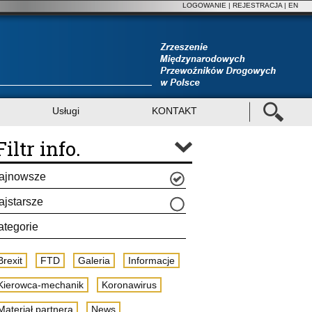
LOGOWANIE
|
REJESTRACJA
| EN
Usługi
KONTAKT
Filtr info.
ajnowsze
ajstarsze
ategorie
Brexit
FTD
Galeria
Informacje
Kierowca-mechanik
Koronawirus
Materiał partnera
News