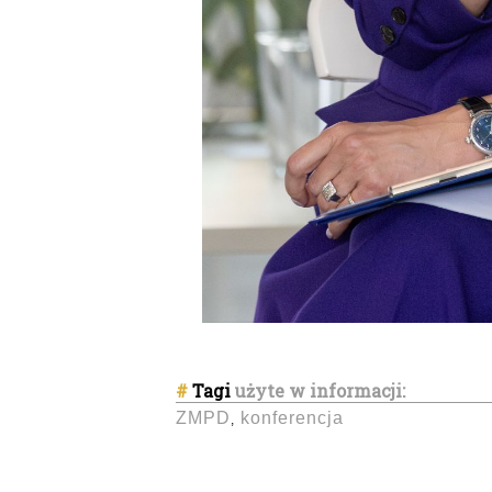
#
Tagi
użyte w informacji:
ZMPD
konferencja
,