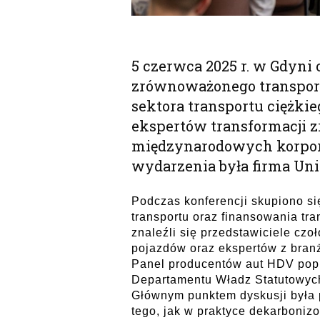
5 czerwca 2025 r. w Gdyni 
zrównoważonego transportu
sektora transportu ciężki
ekspertów transformacji 
międzynarodowych korporac
wydarzenia była firma Uni
Podczas konferencji skupiono si
transportu oraz finansowania tra
znaleźli się przedstawiciele cz
pojazdów oraz ekspertów z bra
Panel producentów aut HDV popr
Departamentu Władz Statutowych
Głównym punktem dyskusji była 
tego, jak w praktyce dekarbonizo