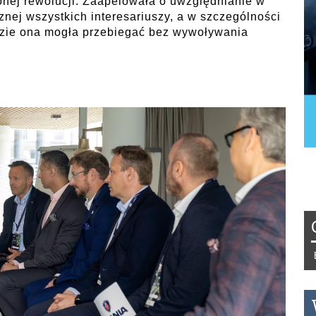
onej rewolucji. Zaapelowała o uwzględnianie w
znej wszystkich interesariuszy, a w szczególności
zie ona mogła przebiegać bez wywoływania
Tydzień 42/2019 r. Niemcy EUR 1,25