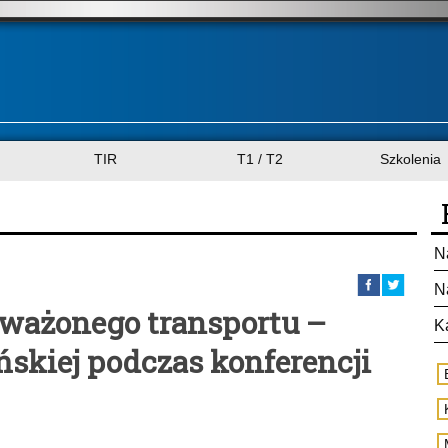
TIR
T1 / T2
Szkolenia
N
N
ważonego transportu –
K
ńskiej podczas konferencji