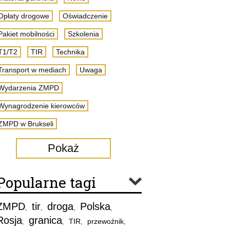
Opłaty drogowe
Oświadczenie
Pakiet mobilności
Szkolenia
T1/T2
TIR
Technika
Transport w mediach
Uwaga
Wydarzenia ZMPD
Wynagrodzenie kierowców
ZMPD w Brukseli
Pokaż
Popularne tagi
ZMPD
tir
droga
Polska
,
,
,
,
Rosja
granica
TIR
przewoźnik
,
,
,
,