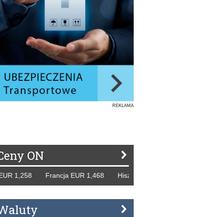
REKLAMA
Ceny ON
8 Francja EUR 1,468 Hiszpania EUR 1,229 WB GBP 1,318 R
Waluty