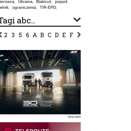
ierowca
Ukraina
Białoruś
pojazd
,
,
,
,
elnik
ograniczenia
TIR-EPD
,
,
,
Tagi abc..
2
3
5
6
A
B
C
D
E
F
G
H
I
J
K
L
Ł
P
R
S
Ś
T
U
V
W
Z
REKLAMA