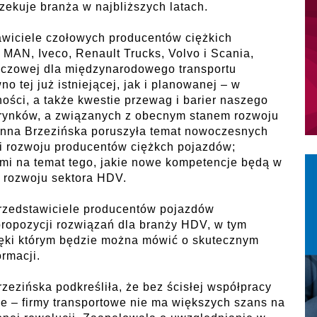
zekuje branża w najbliższych latach.
tawiciele czołowych producentów ciężkich
 MAN, Iveco, Renault Trucks, Volvo i Scania,
kluczowej dla międzynarodowego transportu
o tej już istniejącej, jak i planowanej – w
ości, a także kwestie przewag i barier naszego
h rynków, a związanych z obecnym stanem rozwoju
 Anna Brzezińska poruszyła temat nowoczesnych
gii rozwoju producentów ciężkch pojazdów;
mi na temat tego, jakie nowe kompetencje będą w
a rozwoju sektora HDV.
rzedstawiciele producentów pojazdów
propozycji rozwiązań dla branży HDV, w tym
ięki którym będzie można mówić o skutecznym
rmacji.
ezińska podkreśliła, że bez ścisłej współpracy
nie – firmy transportowe nie ma większych szans na