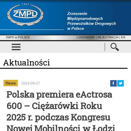
ZMPD w POLSCE
LOGOWANIE
|
REJESTRACJA
| EN
Aktualności
News
2024-09-27
Polska premiera eActrosa
600 – Ciężarówki Roku
2025 r. podczas Kongresu
Nowej Mobilności w Łodzi