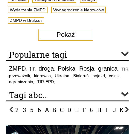
Wydarzenia ZMPD
Wynagrodzenie kierowców
ZMPD w Brukseli
Pokaż
Popularne tagi
ZMPD
tir
droga
Polska
Rosja
granica
TIR
,
,
,
,
,
,
,
przewoźnik
kierowca
Ukraina
Białoruś
pojazd
celnik
,
,
,
,
,
,
ograniczenia
TIR-EPD
,
,
Tagi abc..
2
3
5
6
A
B
C
D
E
F
G
H
I
J
K
L
P
R
S
Ś
T
U
V
W
Z