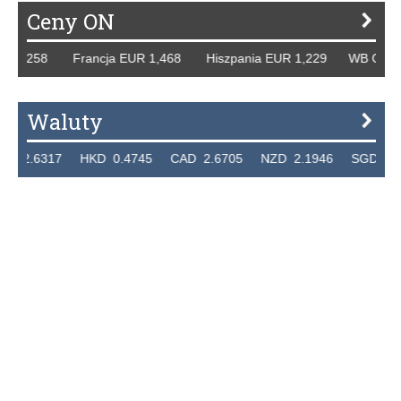
Ceny ON
 1,258 Francja EUR 1,468 Hiszpania EUR 1,229 WB GBP 1,
Waluty
.6317 HKD 0.4745 CAD 2.6705 NZD 2.1946 SGD 2.9099