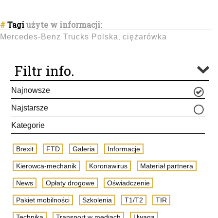
#
Tagi
użyte w informacji:
Mercedes-Benz Trucks Polska
ciężarówka
,
Filtr info.
Najnowsze
Najstarsze
Kategorie
Brexit
FTD
Galeria
Informacje
Kierowca-mechanik
Koronawirus
Materiał partnera
News
Opłaty drogowe
Oświadczenie
Pakiet mobilności
Szkolenia
T1/T2
TIR
Technika
Transport w mediach
Uwaga