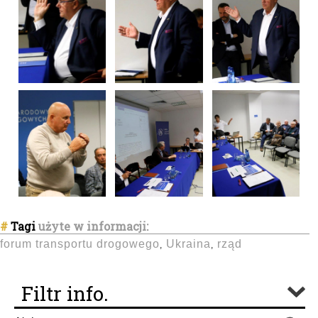
#
Tagi
użyte w informacji:
forum transportu drogowego
Ukraina
rząd
,
,
Filtr info.