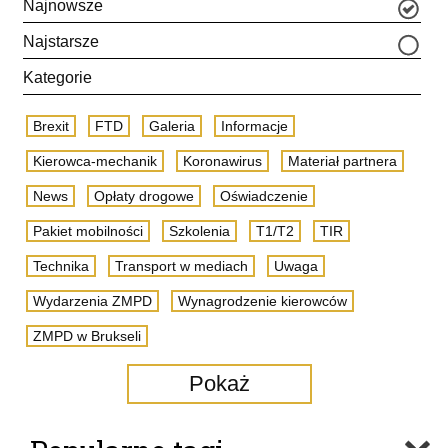
Najnowsze
Najstarsze
Kategorie
Brexit
FTD
Galeria
Informacje
Kierowca-mechanik
Koronawirus
Materiał partnera
News
Opłaty drogowe
Oświadczenie
Pakiet mobilności
Szkolenia
T1/T2
TIR
Technika
Transport w mediach
Uwaga
Wydarzenia ZMPD
Wynagrodzenie kierowców
ZMPD w Brukseli
Pokaż