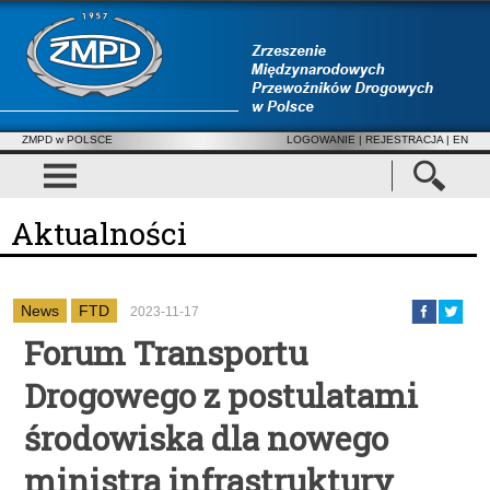
ZMPD w POLSCE
LOGOWANIE
|
REJESTRACJA
| EN
Aktualności
News
FTD
2023-11-17
Forum Transportu
Drogowego z postulatami
środowiska dla nowego
ministra infrastruktury