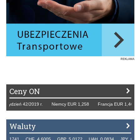
REKLAMA
Ceny ON
 42/2019 r. Niemcy EUR 1,258 Francja EUR 1,468 Hiszpan
Waluty
CHF 4.6005 GBP 5.0172 UAH 0.0834 JPY 0.023565 CZK 