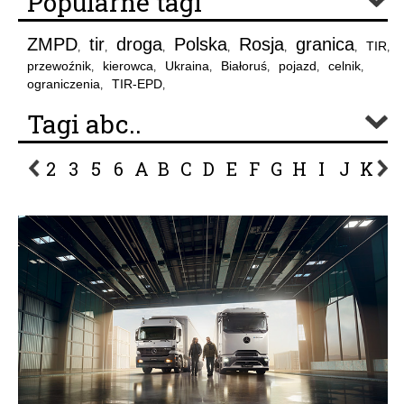
Popularne tagi
ZMPD
tir
droga
Polska
Rosja
granica
TIR
,
,
,
,
,
,
,
przewoźnik
kierowca
Ukraina
Białoruś
pojazd
celnik
,
,
,
,
,
,
ograniczenia
TIR-EPD
,
,
Tagi abc..
2
3
5
6
A
B
C
D
E
F
G
H
I
J
K
L
P
R
S
Ś
T
U
V
W
Z