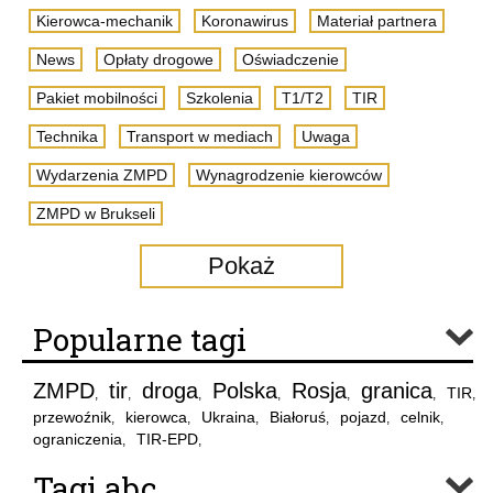
Kierowca-mechanik
Koronawirus
Materiał partnera
News
Opłaty drogowe
Oświadczenie
Pakiet mobilności
Szkolenia
T1/T2
TIR
Technika
Transport w mediach
Uwaga
Wydarzenia ZMPD
Wynagrodzenie kierowców
ZMPD w Brukseli
Pokaż
Popularne tagi
ZMPD
tir
droga
Polska
Rosja
granica
TIR
,
,
,
,
,
,
,
przewoźnik
kierowca
Ukraina
Białoruś
pojazd
celnik
,
,
,
,
,
,
ograniczenia
TIR-EPD
,
,
Tagi abc..