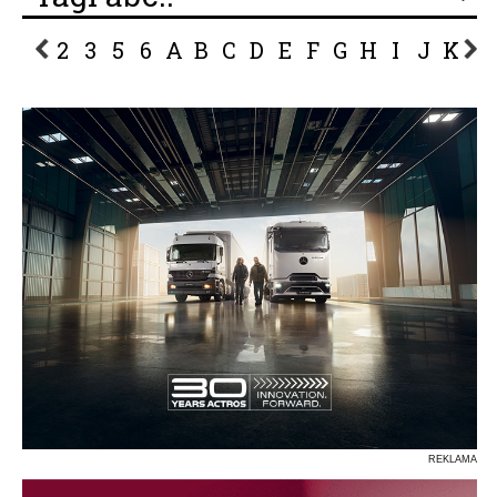
2
3
5
6
A
B
C
D
E
F
G
H
I
J
K
L
P
R
S
Ś
T
U
V
W
Z
REKLAMA