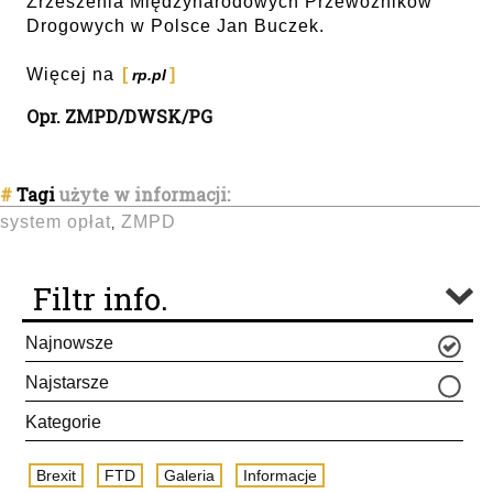
Zrzeszenia Międzynarodowych Przewoźników
Drogowych w Polsce Jan Buczek.
Więcej na
rp.pl
Opr. ZMPD/DWSK/PG
#
Tagi
użyte w informacji:
system opłat
ZMPD
,
Filtr info.
Najnowsze
Najstarsze
Kategorie
Brexit
FTD
Galeria
Informacje