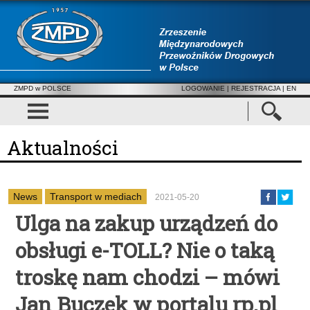
ZMPD w POLSCE
LOGOWANIE
|
REJESTRACJA
| EN
Aktualności
News
Transport w mediach
2021-05-20
Ulga na zakup urządzeń do
obsługi e-TOLL? Nie o taką
troskę nam chodzi – mówi
Jan Buczek w portalu rp.pl