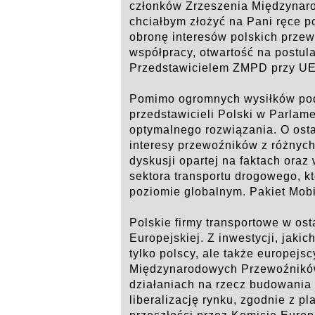
członków Zrzeszenia Międzyna
chciałbym złożyć na Pani ręce po
obronę interesów polskich prze
współpracy, otwartość na postula
Przedstawicielem ZMPD przy UE
Pomimo ogromnych wysiłków podj
przedstawicieli Polski w Parlam
optymalnego rozwiązania. O osta
interesy przewoźników z różnych
dyskusji opartej na faktach ora
sektora transportu drogowego, k
poziomie globalnym. Pakiet Mobi
Polskie firmy transportowe w ost
Europejskiej. Z inwestycji, jaki
tylko polscy, ale także europejs
Międzynarodowych Przewoźników
działaniach na rzecz budowania 
liberalizację rynku, zgodnie z p