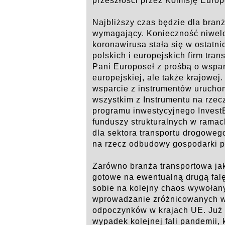
przeszłości przez Komisję Europ
Najbliższy czas będzie dla bra
wymagający. Konieczność niwel
koronawirusa stała się w ostatn
polskich i europejskich firm tra
Pani Europoseł z prośbą o wspar
europejskiej, ale także krajowej
wsparcie z instrumentów uruch
wszystkim z Instrumentu na rze
programu inwestycyjnego Invest
funduszy strukturalnych w rama
dla sektora transportu drogowe
na rzecz odbudowy gospodarki p
Zarówno branża transportowa jak
gotowe na ewentualną drugą falę
sobie na kolejny chaos wywołan
wprowadzanie zróżnicowanych w
odpoczynków w krajach UE. Już 
wypadek kolejnej fali pandemii,