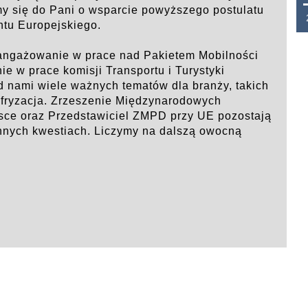
my się do Pani o wsparcie powyższego postulatu
THB 0.1129 USD 3.7324 AUD 2.626
ntu Europejskiego.
aangażowanie w prace nad Pakietem Mobilności
e w prace komisji Transportu i Turystyki
 nami wiele ważnych tematów dla branży, takich
yfryzacja. Zrzeszenie Międzynarodowych
ce oraz Przedstawiciel ZMPD przy UE pozostają
innych kwestiach. Liczymy na dalszą owocną