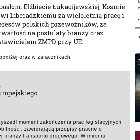
k
osłom: Elżbiecie Łukacijewskiej, Kosmie
c
i Liberadzkiemu za wieloletnią pracę i
teresów polskich przewoźników, za
twartość na postulaty branży oraz
dstawicielem ZMPD przy UE.
poniżej oraz w załącznikach.
a
uropejskiego
zyszedł moment zakończenia prac legislacyjnych
bilności, zawierającą przepisy prawne o
j branży transportu drogowego. W imieniu