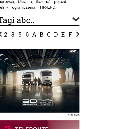
ierowca
Ukraina
Białoruś
pojazd
,
,
,
,
elnik
ograniczenia
TIR-EPD
,
,
,
Tagi abc..
2
3
5
6
A
B
C
D
E
F
G
H
I
J
K
L
Ł
P
R
S
Ś
T
U
V
W
Z
REKLAMA