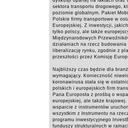
dyskusji opartej na faktach ora
sektora transportu drogowego, k
poziomie globalnym. Pakiet Mobi
Polskie firmy transportowe w ost
Europejskiej. Z inwestycji, jaki
tylko polscy, ale także europejs
Międzynarodowych Przewoźników
działaniach na rzecz budowania 
liberalizację rynku, zgodnie z p
przeszłości przez Komisję Europ
Najbliższy czas będzie dla bra
wymagający. Konieczność niwel
koronawirusa stała się w ostatn
polskich i europejskich firm tra
Pana Europosła z prośbą o wspar
europejskiej, ale także krajowej
wsparcie z instrumentów uruch
wszystkim z Instrumentu na rze
programu inwestycyjnego Invest
funduszy strukturalnych w rama