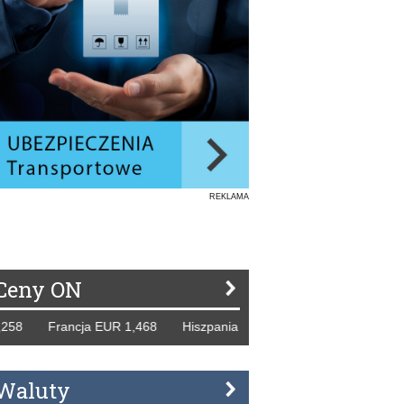
REKLAMA
Ceny ON
8 Francja EUR 1,468 Hiszpania EUR 1,229 WB GBP 1,318 Ro
Waluty