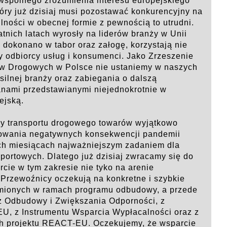
z wspólnego zrozumienia interesu europejskiego
tóry już dzisiaj musi pozostawać konkurencyjny na
lności w obecnej formie z pewnością to utrudni.
atnich latach wyrosły na liderów branży w Unii
ch dokonano w tabor oraz załogę, korzystają nie
cy odbiorcy usług i konsumenci. Jako Zrzeszenie
 Drogowych w Polsce nie ustaniemy w naszych
silnej branży oraz zabiegania o dalszą
lanami przedstawianymi niejednokrotnie w
ejską.
nży transportu drogowego towarów wyjątkowo
owania negatywnych konsekwencji pandemii
ich miesiącach najważniejszym zadaniem dla
nsportowych. Dlatego już dzisiaj zwracamy się do
cie w tym zakresie nie tyko na arenie
. Przewoźnicy oczekują na konkretne i szybkie
omionych w ramach programu odbudowy, a przede
cz Odbudowy i Zwiększania Odporności, z
EU, z Instrumentu Wsparcia Wypłacalności oraz z
ch projektu REACT-EU. Oczekujemy, że wsparcie