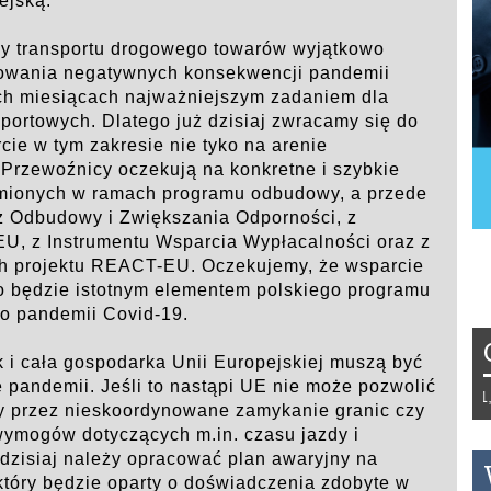
ejską.
nży transportu drogowego towarów wyjątkowo
owania negatywnych konsekwencji pandemii
ich miesiącach najważniejszym zadaniem dla
nsportowych. Dlatego już dzisiaj zwracamy się do
cie w tym zakresie nie tyko na arenie
. Przewoźnicy oczekują na konkretne i szybkie
omionych w ramach programu odbudowy, a przede
cz Odbudowy i Zwiększania Odporności, z
EU, z Instrumentu Wsparcia Wypłacalności oraz z
ch projektu REACT-EU. Oczekujemy, że wsparcie
go będzie istotnym elementem polskiego programu
o pandemii Covid-19.
 i cała gospodarka Unii Europejskiej muszą być
 pandemii. Jeśli to nastąpi UE nie może pozwolić
Tydzień 42/2019 r. Niemcy EUR 1,25
y przez nieskoordynowane zamykanie granic czy
ymogów dotyczących m.in. czasu jazdy i
dzisiaj należy opracować plan awaryjny na
 który będzie oparty o doświadczenia zdobyte w