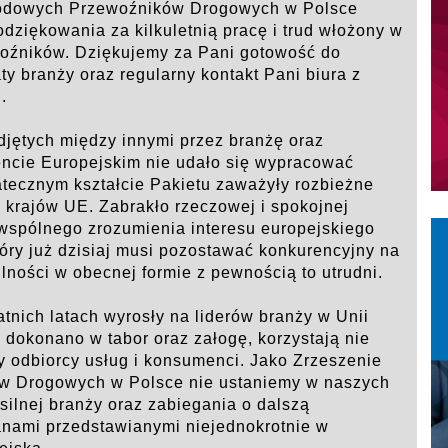
rodowych Przewoźników Drogowych w Polsce
dziękowania za kilkuletnią pracę i trud włożony w
woźników. Dziękujemy za Pani gotowość do
ty branży oraz regularny kontakt Pani biura z
.
ętych między innymi przez branżę oraz
encie Europejskim nie udało się wypracować
tecznym kształcie Pakietu zaważyły rozbieżne
 krajów UE. Zabrakło rzeczowej i spokojnej
z wspólnego zrozumienia interesu europejskiego
tóry już dzisiaj musi pozostawać konkurencyjny na
lności w obecnej formie z pewnością to utrudni.
atnich latach wyrosły na liderów branży w Unii
ch dokonano w tabor oraz załogę, korzystają nie
cy odbiorcy usług i konsumenci. Jako Zrzeszenie
 Drogowych w Polsce nie ustaniemy w naszych
silnej branży oraz zabiegania o dalszą
lanami przedstawianymi niejednokrotnie w