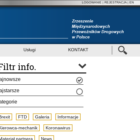
LOGOWANIE
|
REJESTRACJA
| EN
Usługi
KONTAKT
Filtr info.
ajnowsze
ajstarsze
ategorie
Brexit
FTD
Galeria
Informacje
Kierowca-mechanik
Koronawirus
Materiał partnera
News