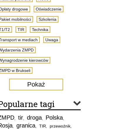
Opłaty drogowe
Oświadczenie
Pakiet mobilności
Szkolenia
T1/T2
TIR
Technika
Transport w mediach
Uwaga
Wydarzenia ZMPD
Wynagrodzenie kierowców
ZMPD w Brukseli
Pokaż
Popularne tagi
ZMPD
tir
droga
Polska
,
,
,
,
Rosja
granica
TIR
przewoźnik
,
,
,
,