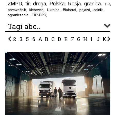
ZMPD
tir
droga
Polska
Rosja
granica
TIR
,
,
,
,
,
,
,
przewoźnik
kierowca
Ukraina
Białoruś
pojazd
celnik
,
,
,
,
,
,
ograniczenia
TIR-EPD
,
,
Tagi abc..
2
3
5
6
A
B
C
D
E
F
G
H
I
J
K
L
P
R
S
Ś
T
U
V
W
Z