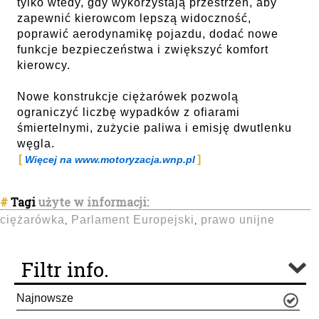
tylko wtedy, gdy wykorzystają przestrzeń, aby
zapewnić kierowcom lepszą widoczność,
poprawić aerodynamikę pojazdu, dodać nowe
funkcje bezpieczeństwa i zwiększyć komfort
kierowcy.
Nowe konstrukcje ciężarówek pozwolą
ograniczyć liczbę wypadków z ofiarami
śmiertelnymi, zużycie paliwa i emisję dwutlenku
węgla.
Więcej na www.motoryzacja.wnp.pl
#
Tagi
użyte w informacji:
ciężarówka
Parlament Europejski
prawo unijne
,
,
Filtr info.
Najnowsze