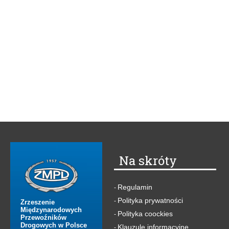
Na skróty
Regulamin
-
Polityka prywatności
-
Zrzeszenie
Międzynarodowych
Polityka coockies
-
Przewoźników
Drogowych w Polsce
Klauzule informacyjne
-