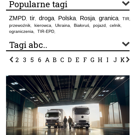
Popularne tagi
ZMPD
tir
droga
Polska
Rosja
granica
TIR
,
,
,
,
,
,
,
przewoźnik
kierowca
Ukraina
Białoruś
pojazd
celnik
,
,
,
,
,
,
ograniczenia
TIR-EPD
,
,
Tagi abc..
2
3
5
6
A
B
C
D
E
F
G
H
I
J
K
L
P
R
S
Ś
T
U
V
W
Z