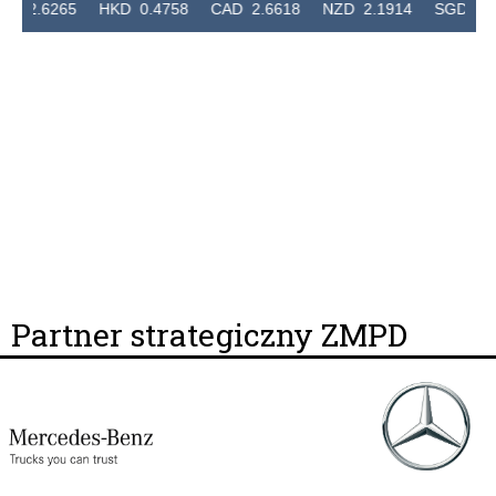
2.6265 HKD 0.4758 CAD 2.6618 NZD 2.1914 SGD 2.9123
Partner strategiczny ZMPD