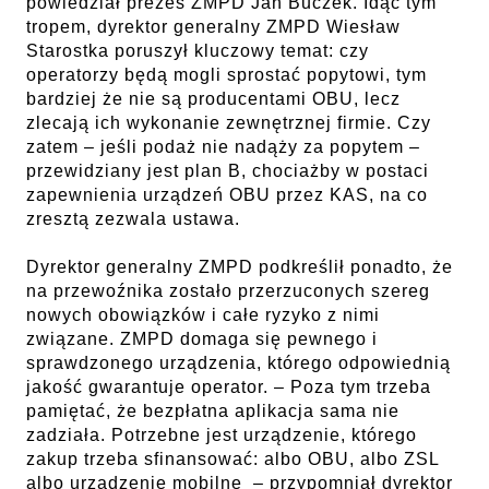
powiedział prezes ZMPD Jan Buczek. Idąc tym
tropem, dyrektor generalny ZMPD Wiesław
Starostka poruszył kluczowy temat: czy
operatorzy będą mogli sprostać popytowi, tym
bardziej że nie są producentami OBU, lecz
zlecają ich wykonanie zewnętrznej firmie. Czy
zatem – jeśli podaż nie nadąży za popytem –
przewidziany jest plan B, chociażby w postaci
zapewnienia urządzeń OBU przez KAS, na co
zresztą zezwala ustawa.
Dyrektor generalny ZMPD podkreślił ponadto, że
na przewoźnika zostało przerzuconych szereg
nowych obowiązków i całe ryzyko z nimi
związane. ZMPD domaga się pewnego i
sprawdzonego urządzenia, którego odpowiednią
jakość gwarantuje operator. – Poza tym trzeba
pamiętać, że bezpłatna aplikacja sama nie
zadziała. Potrzebne jest urządzenie, którego
zakup trzeba sfinansować: albo OBU, albo ZSL
albo urządzenie mobilne – przypomniał dyrektor