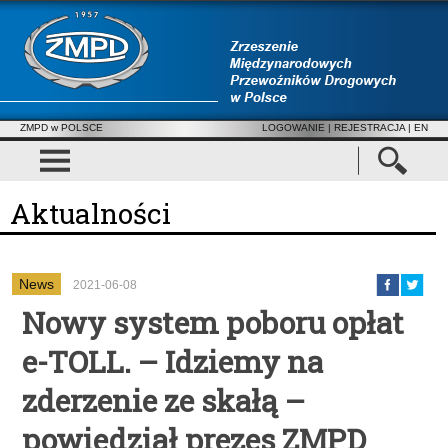
ZMPD w POLSCE
LOGOWANIE
|
REJESTRACJA
| EN
Aktualności
News
2021-06-08
Nowy system poboru opłat
e-TOLL. – Idziemy na
zderzenie ze skałą –
powiedział prezes ZMPD